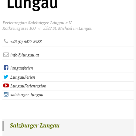
Ferienregion Salzburger Lungau e.V.
Rotkreuzgasse 100
5582 St. Michael im Lungau
//
+43 (0) 6477 8988
info@lungau.at
lungauferien
LungauFerien
LungauFerienregion
salzburger_lungau
Salzburger Lungau