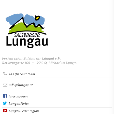
Ferienregion Salzburger Lungau e.V.
Rotkreuzgasse 100
5582 St. Michael im Lungau
//
+43 (0) 6477 8988
info@lungau.at
lungauferien
LungauFerien
LungauFerienregion