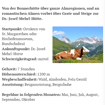
Von der Bonnerhütte über ganze Almregionen, und an
romantischen Almen vorbei über Grate und Steige zur
Dr.-Josef-Mehrl-Hütte.
Startpunkt:
Ortskern von
St. Margarethen oder
Hochofenmuseum,
Bundschuhtal
Ankunftspunkt:
Dr.-Josef-
Mehrl-Hütte
Schwierigkeitsgrad:
mittel
Gehzeit:
7 Stunden
Höhenunterschied:
1200 m
Wegbeschaffenheit:
Wald, Almboden, Fels/Geröll
Ausrüstung:
Bergausrüstung, Bergschuhe
Begehbar in folgenden Monaten:
Mai, Juni, Juli, August,
September, Oktober