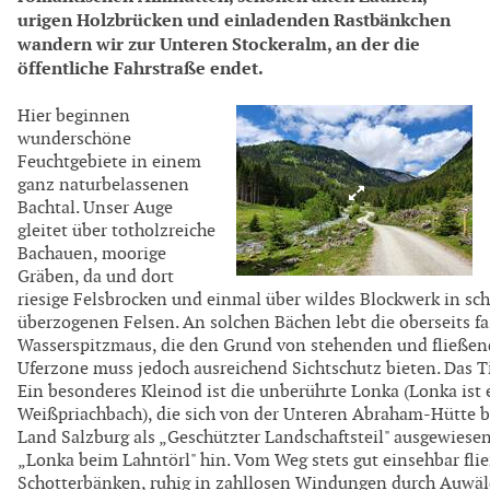
urigen Holzbrücken und einladenden Rastbänkchen
wandern wir zur Unteren Stockeralm, an der die
öffentliche Fahrstraße endet.
Hier beginnen
wunderschöne
Feuchtgebiete in einem
ganz naturbelassenen
Bachtal. Unser Auge
gleitet über totholzreiche
Bachauen, moorige
Gräben, da und dort
riesige Felsbrocken und einmal über wildes Blockwerk in sc
überzogenen Felsen. An solchen Bächen lebt die oberseits fa
Wasserspitzmaus, die den Grund von stehenden und fließen
Uferzone muss jedoch ausreichend Sichtschutz bieten. Das T
Ein besonderes Kleinod ist die unberührte Lonka (Lonka ist
Weißpriachbach), die sich von der Unteren Abraham-Hütte b
Land Salzburg als „Geschützter Landschaftsteil" ausgewiesen.
„Lonka beim Lahntörl" hin. Vom Weg stets gut einsehbar flie
Schotterbänken, ruhig in zahllosen Windungen durch Auwäl