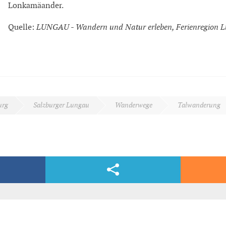
Lonkamäander.
Quelle:
LUNGAU - Wandern und Natur erleben, Ferienregion 
urg
Salzburger Lungau
Wanderwege
Talwanderung
Facebook & Co.
dern, völlig kostenlos und bequem per E-Mail.
)
ßpriach aus mit dem Tälerbus erreichen können, spazieren wir vorerst auf dem Fa