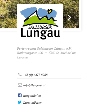
Ferienregion Salzburger Lungau e.V.
Rotkreuzgasse 100
5582 St. Michael im
//
Lungau
+43 (0) 6477 8988
info@lungau.at
lungauferien
LungauFerien