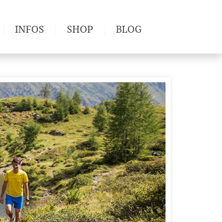
INFOS
SHOP
BLOG
derwege
Produkttests
Wetter & Gesundheit
Wandertipps
Pflanzen
Newsletter