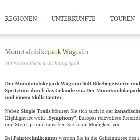
REGIONEN
UNTERKÜNFTE
TOUREN
Weitwan
Mountainbikepark Wagrain
Mit Fahrradhelm in Richtung Spaß
Der Mountainbikepark Wagrain lädt Bikebegeisterte und 
Spritztour durch das Gelände ein. Der Mountainbikepark 
und einem Skills Center.
Single Trails
kanadisch
Neben
können Sie sich auch in der
„Symphony“
Highlight ist wohl
, Europas reizvollste Freerid
und Step Ups und täuschen Sie keine Müdigkeit vor.
Fahrtechnikcamps
Bei
werden Sie in die Geheimnisse des ra