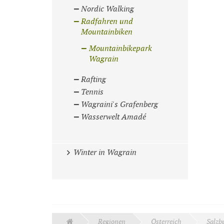
Nordic Walking
Radfahren und
Mountainbiken
Mountainbikepark
Wagrain
Rafting
Tennis
Wagraini's Grafenberg
Wasserwelt Amadé
Winter in Wagrain
Regionen
Österreich
Salzb