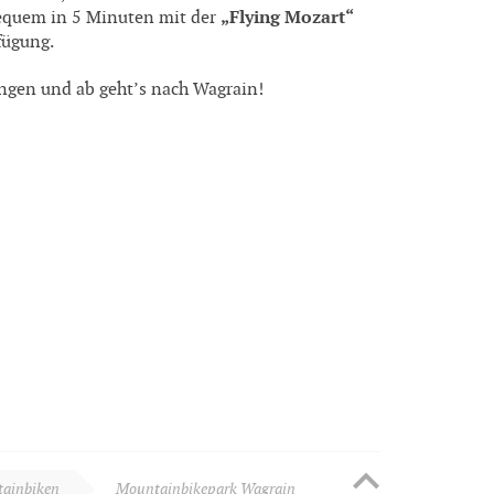
„Flying Mozart“
equem in 5 Minuten mit der
fügung.
ingen und ab geht’s nach Wagrain!
tainbiken
Mountainbikepark Wagrain