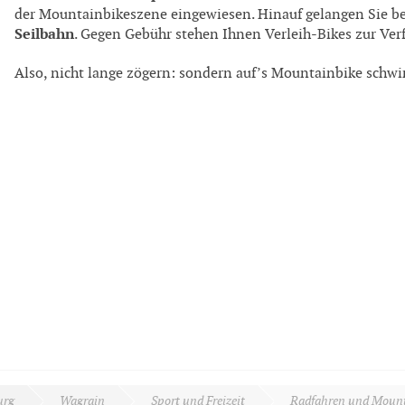
der Mountainbikeszene eingewiesen. Hinauf gelangen Sie b
Seilbahn
. Gegen Gebühr stehen Ihnen Verleih-Bikes zur Ver
Also, nicht lange zögern: sondern auf’s Mountainbike schw
urg
Wagrain
Sport und Freizeit
Radfahren und Moun