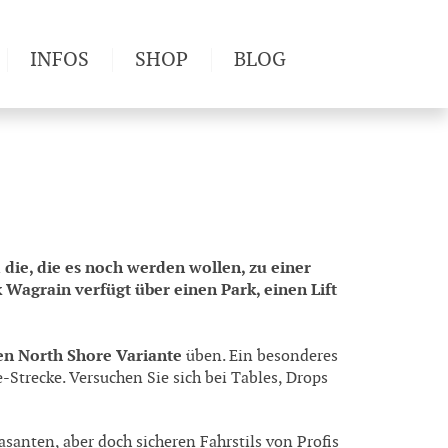
INFOS
SHOP
BLOG
derwege
Produkttests
Wetter & Gesundheit
Wandertipps
Pflanzen
Newsletter
die, die es noch werden wollen, zu einer
Wagrain verfügt über einen Park, einen Lift
en North Shore Variante
üben. Ein besonderes
e-Strecke. Versuchen Sie sich bei Tables, Drops
santen, aber doch sicheren Fahrstils von Profis