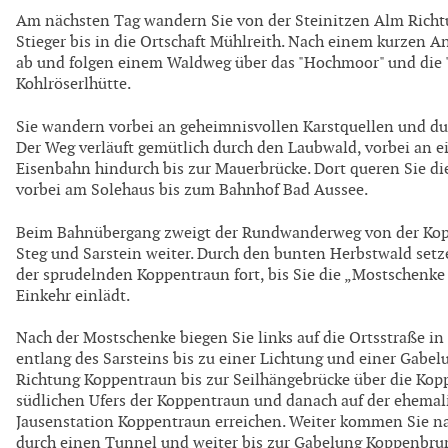
Am nächsten Tag wandern Sie von der Steinitzen Alm Richt
Stieger bis in die Ortschaft Mühlreith. Nach einem kurzen An
ab und folgen einem Waldweg über das "Hochmoor" und die "
Kohlröserlhütte.
Sie wandern vorbei an geheimnisvollen Karstquellen und dur
Der Weg verläuft gemütlich durch den Laubwald, vorbei an e
Eisenbahn hindurch bis zur Mauerbrücke. Dort queren Sie d
vorbei am Solehaus bis zum Bahnhof Bad Aussee.
Beim Bahnübergang zweigt der Rundwanderweg von der Kopp
Steg und Sarstein weiter. Durch den bunten Herbstwald setz
der sprudelnden Koppentraun fort, bis Sie die „Mostschenke S
Einkehr einlädt.
Nach der Mostschenke biegen Sie links auf die Ortsstraße in
entlang des Sarsteins bis zu einer Lichtung und einer Gabel
Richtung Koppentraun bis zur Seilhängebrücke über die Kop
südlichen Ufers der Koppentraun und danach auf der ehemalig
Jausenstation Koppentraun erreichen. Weiter kommen Sie na
durch einen Tunnel und weiter bis zur Gabelung Koppenbr