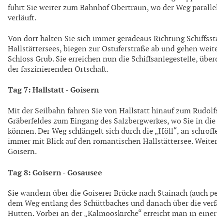
führt Sie weiter zum Bahnhof Obertraun, wo der Weg paralle
verläuft.
Von dort halten Sie sich immer geradeaus Richtung Schiffsst
Hallstättersees, biegen zur Ostuferstraße ab und gehen we
Schloss Grub. Sie erreichen nun die Schiffsanlegestelle, übe
der faszinierenden Ortschaft.
Tag 7: Hallstatt - Goisern
Mit der Seilbahn fahren Sie von Hallstatt hinauf zum Rudolf
Gräberfeldes zum Eingang des Salzbergwerkes, wo Sie in die 
können. Der Weg schlängelt sich durch die „Höll“, an schroff
immer mit Blick auf den romantischen Hallstättersee. Weit
Goisern.
Tag 8: Goisern - Gosausee
Sie wandern über die Goiserer Brücke nach Stainach (auch p
dem Weg entlang des Schüttbaches und danach über die ver
Hütten. Vorbei an der „Kalmooskirche“ erreicht man in eine