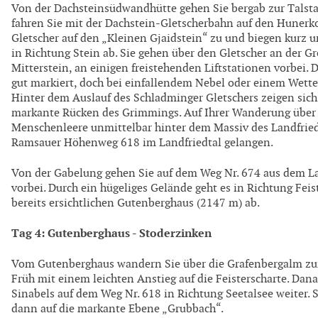
Von der Dachsteinsüdwandhütte gehen Sie bergab zur Talst
fahren Sie mit der Dachstein-Gletscherbahn auf den Hunerko
Gletscher auf den „Kleinen Gjaidstein“ zu und biegen kurz u
in Richtung Stein ab. Sie gehen über den Gletscher an der G
Mitterstein, an einigen freistehenden Liftstationen vorbei. 
gut markiert, doch bei einfallendem Nebel oder einem Wett
Hinter dem Auslauf des Schladminger Gletschers zeigen sic
markante Rücken des Grimmings. Auf Ihrer Wanderung über d
Menschenleere unmittelbar hinter dem Massiv des Landfried
Ramsauer Höhenweg 618 im Landfriedtal gelangen.
Von der Gabelung gehen Sie auf dem Weg Nr. 674 aus dem La
vorbei. Durch ein hügeliges Gelände geht es in Richtung Feis
bereits ersichtlichen Gutenberghaus (2147 m) ab.
Tag 4: Gutenberghaus - Stoderzinken
Vom Gutenberghaus wandern Sie über die Grafenbergalm zum
Früh mit einem leichten Anstieg auf die Feisterscharte. Dana
Sinabels auf dem Weg Nr. 618 in Richtung Seetalsee weiter
dann auf die markante Ebene „Grubbach“.