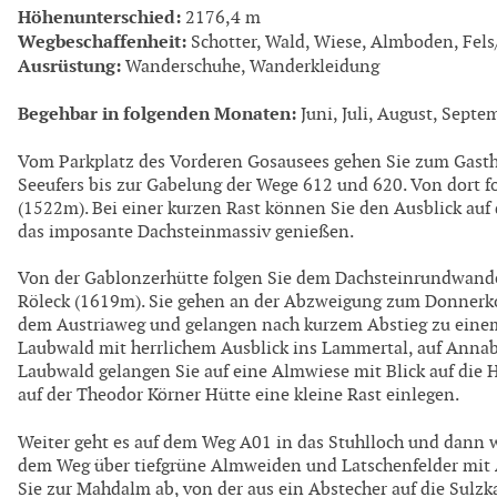
Höhenunterschied:
2176,4 m
Wegbeschaffenheit:
Schotter, Wald, Wiese, Almboden, Fels/
Ausrüstung:
Wanderschuhe, Wanderkleidung
Begehbar in folgenden Monaten:
Juni, Juli, August, Septe
Vom Parkplatz des Vorderen Gosausees gehen Sie zum Gasth
Seeufers bis zur Gabelung der Wege 612 und 620. Von dort 
(1522m). Bei einer kurzen Rast können Sie den Ausblick au
das imposante Dachsteinmassiv genießen.
Von der Gablonzerhütte folgen Sie dem Dachsteinrundwanderw
Röleck (1619m). Sie gehen an der Abzweigung zum Donnerkog
dem Austriaweg und gelangen nach kurzem Abstieg zu einem
Laubwald mit herrlichem Ausblick ins Lammertal, auf Anna
Laubwald gelangen Sie auf eine Almwiese mit Blick auf die 
auf der Theodor Körner Hütte eine kleine Rast einlegen.
Weiter geht es auf dem Weg A01 in das Stuhlloch und dann w
dem Weg über tiefgrüne Almweiden und Latschenfelder mit 
Sie zur Mahdalm ab, von der aus ein Abstecher auf die Sul