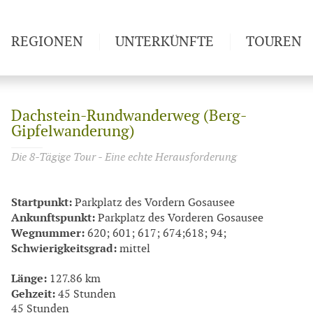
REGIONEN
UNTERKÜNFTE
TOUREN
Weitwan
Dachstein-Rundwanderweg (Berg-
Gipfelwanderung)
Die 8-Tägige Tour - Eine echte Herausforderung
Startpunkt:
Parkplatz des Vordern Gosausee
Ankunftspunkt:
Parkplatz des Vorderen Gosausee
Wegnummer:
620; 601; 617; 674;618; 94;
Schwierigkeitsgrad:
mittel
Länge:
127.86 km
Gehzeit:
45 Stunden
45 Stunden