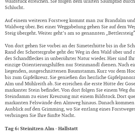
Waldstück erreichen. Sie folgen dem uralten Saumpfad dur
Schlucht.
Auf einem weiteren Forstweg kommt man zur Brandalm und u
Waldweg über. Bei einer Weggabelung gehen Sie auf dem Weg N
Steig übergeht. Weiter geht’s am so genannten „Bettlersteig
Von dort gehen Sie vorbei an der Simeterhütte bis in die 
Rand der Schottergrube geht der Weg in den Wald über und n
des Schandfleckes in unberührter Natur wieder. Hier sind Ihr
einzige Orientierungshilfen nur Steinmandl dienen. Nach e
liegenden, ausgeschnittenen Baumstamm. Kurz vor dem Hoch
bis zum Gipfelkreuz. Sie genießen das herrliche Gipfelpano
Alm und Mühlreith ab. Sie erreichen die erste Hütte der Go
markanter Stein befindet. Von dort folgen Sie einem Weg 
Steindamm zu einer Kreuzung mit einem Bildstock. Dort qu
markanten Felswände den Almweg hinaus. Danach kommen Sie
Ausblick auf den Grimming, wo Sie entlang eines Forstwege
verbringen Sie Ihre fünfte Nacht.
Tag 6: Steinitzen Alm - Hallstatt