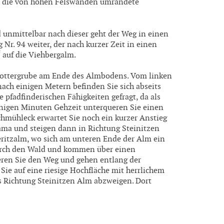
ch die von hohen Felswänden umrandete
nmittelbar nach dieser geht der Weg in einen
r. 94 weiter, der nach kurzer Zeit in einen
“ auf die Viehbergalm.
Schottergrube am Ende des Almbodens. Vom linken
ach einigen Metern befinden Sie sich abseits
e pfadfinderischen Fähigkeiten gefragt, da als
inigen Minuten Gehzeit unterqueren Sie einen
mühleck erwartet Sie noch ein kurzer Anstieg
rama und steigen dann in Richtung Steinitzen
seritzalm, wo sich am unteren Ende der Alm ein
durch den Wald und kommen über einen
eren Sie den Weg und gehen entlang der
 auf eine riesige Hochfläche mit herrlichem
s Richtung Steinitzen Alm abzweigen. Dort