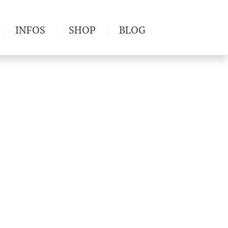
INFOS
SHOP
BLOG
derwege
Produkttests
Wetter & Gesundheit
Wandertipps
Pflanzen
Newsletter