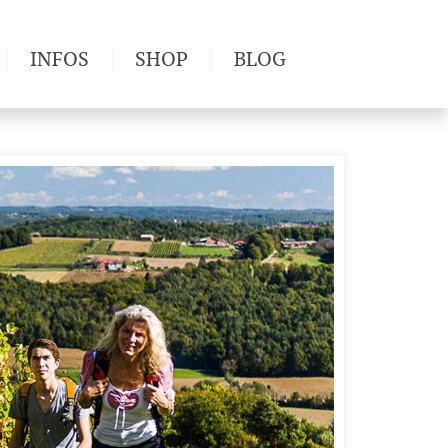
INFOS
SHOP
BLOG
derwege
Produkttests
Wetter & Gesundheit
Wandertipps
Pflanzen
Newsletter