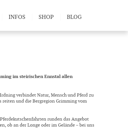
INFOS
SHOP
BLOG
derwege
Produkttests
Wetter & Gesundheit
Wandertipps
Pflanzen
Newsletter
ming im steirischen Ennstal allen
Irdning verbindet Natur, Mensch und Pferd zu
os reiten und die Bergregion Grimming vom
n Pferdekutschenfahrten runden das Angebot
n, ob an der Longe oder im Gelände – bei uns