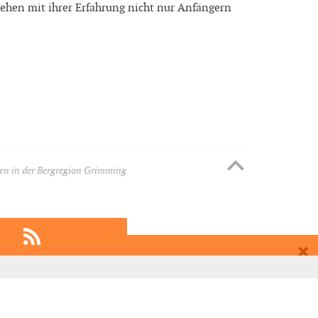
stehen mit ihrer Erfahrung nicht nur Anfängern
en in der Bergregion Grimming
EMPFEHLEN
EINTRAGEN