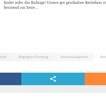
findet jeder das Richtige! Unsere gut geschulten Reitlehrer 
beratend zur Seite…
rmark
Bergregion Grimming
Sehenswürdigkeiten
Reit
Facebook & Co.
dern, völlig kostenlos und bequem per E-Mail.
rd)
nnstal allen Reitsportbegeisterten an.