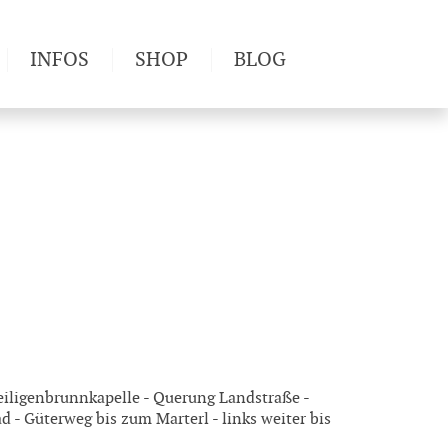
INFOS
SHOP
BLOG
derwege
Produkttests
Wetter & Gesundheit
Wandertipps
Pflanzen
Newsletter
eiligenbrunnkapelle - Querung Landstraße -
 - Güterweg bis zum Marterl - links weiter bis