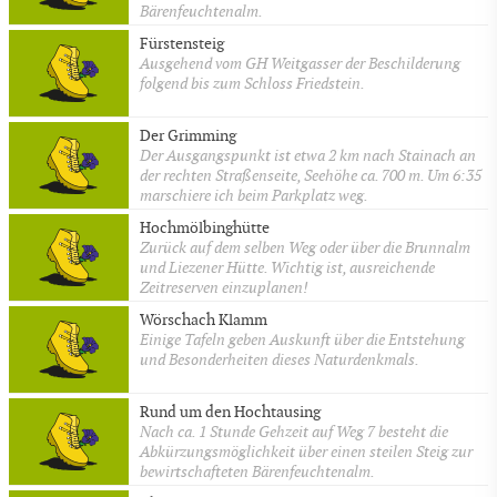
Bärenfeuchtenalm.
Fürstensteig
Ausgehend vom GH Weitgasser der Beschilderung
folgend bis zum Schloss Friedstein.
Der Grimming
Der Ausgangspunkt ist etwa 2 km nach Stainach an
der rechten Straßenseite, Seehöhe ca. 700 m. Um 6:35
marschiere ich beim Parkplatz weg.
Hochmölbinghütte
Zurück auf dem selben Weg oder über die Brunnalm
und Liezener Hütte. Wichtig ist, ausreichende
Zeitreserven einzuplanen!
Wörschach Klamm
Einige Tafeln geben Auskunft über die Entstehung
und Besonderheiten dieses Naturdenkmals.
Rund um den Hochtausing
Nach ca. 1 Stunde Gehzeit auf Weg 7 besteht die
Abkürzungsmöglichkeit über einen steilen Steig zur
bewirtschafteten Bärenfeuchtenalm.