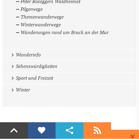
Peter Roseggers Waldheimat
Pilgerwege
Themenwanderwege
Winterwanderwege
Wanderungen rund um Bruck an der Mur
Wanderinfo
Sehenswürdigkeiten
Sport und Freizeit
Winter
Liken
Teilen
Abonnieren