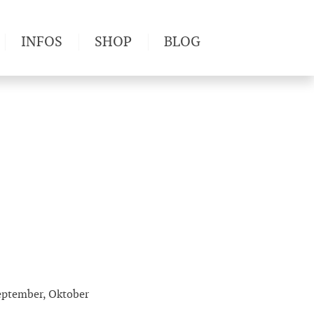
INFOS
SHOP
BLOG
derwege
Produkttests
Wetter & Gesundheit
Wandertipps
Pflanzen
Newsletter
September, Oktober