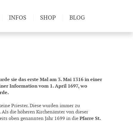
INFOS
SHOP
BLOG
derwege
Produkttests
Wetter & Gesundheit
Wandertipps
Pflanzen
Newsletter
rde sie das erste Mal am 3. Mai 1316 in einer
iner Information vom 1. April 1697, wo
rde.
 keine Priester. Diese wurden immer zu
 Als die höheren Kirchenämter von dieser
Pfarre St.
reits oben genannten Jahr 1699 in die