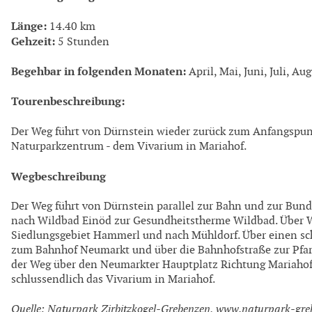
Länge:
14.40 km
Gehzeit:
5 Stunden
Begehbar in folgenden Monaten:
April, Mai, Juni, Juli, A
Tourenbeschreibung:
Der Weg führt von Dürnstein wieder zurück zum Anfangsp
Naturparkzentrum - dem Vivarium in Mariahof.
Wegbeschreibung
Der Weg führt von Dürnstein parallel zur Bahn und zur Bu
nach Wildbad Einöd zur Gesundheitstherme Wildbad. Über W
Siedlungsgebiet Hammerl und nach Mühldorf. Über einen sc
zum Bahnhof Neumarkt und über die Bahnhofstraße zur Pfarr
der Weg über den Neumarkter Hauptplatz Richtung Mariahof
schlussendlich das Vivarium in Mariahof.
Quelle: Naturpark Zirbitzkogel-Grebenzen, www.naturpark-gre