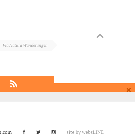
Via Natura Wanderungen
EMPFEHLEN
h und Landschaft")
EINTRAGEN
n.com
site by
websLINE
rgegeben. Eine Abmeldung ist selbstverständlich jederzeit möglich.