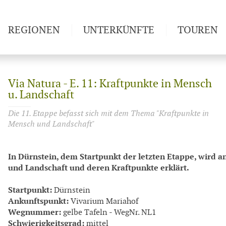
REGIONEN
UNTERKÜNFTE
TOUREN
Weitwan
Via Natura - E. 11: Kraftpunkte in Mensch
u. Landschaft
Die 11. Etappe befasst sich mit dem Thema "Kraftpunkte in
Mensch und Landschaft"
In Dürnstein, dem Startpunkt der letzten Etappe, wird 
und Landschaft und deren Kraftpunkte erklärt.
Startpunkt:
Dürnstein
Ankunftspunkt:
Vivarium Mariahof
Wegnummer:
gelbe Tafeln - WegNr. NL1
Schwierigkeitsgrad:
mittel