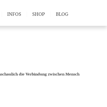
INFOS
SHOP
BLOG
derwege
Produkttests
Wetter & Gesundheit
Wandertipps
Pflanzen
Newsletter
anschaulich die Verbindung zwischen Mensch