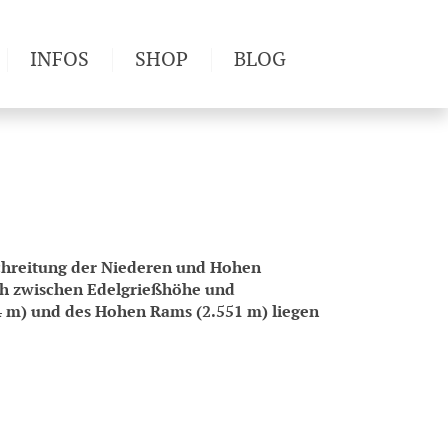
INFOS
SHOP
BLOG
derwege
Produkttests
Wetter & Gesundheit
Wandertipps
Pflanzen
Newsletter
schreitung der Niederen und Hohen
ich zwischen Edelgrießhöhe und
64 m) und des Hohen Rams (2.551 m) liegen