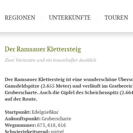
REGIONEN
UNTERKÜNFTE
TOUREN
Weitwan
Der Ramsauer Klettersteig
Zwei Varianten und ein traumhafter Ausblick
Der Ramsauer Klettersteig ist eine wunderschöne Über
Gamsfeldspitze (2.655 Meter) und verläuft im Gratbere
Gruberscharte. Auch die Gipfel des Scheichenspitz (2.6
auf der Route.
Startpunkt:
Edelgrießkar
Ankunftspunkt:
Gruberscharte
Wegnummer:
673, 618, 616
Schwierigkeitsgrad:
mittel