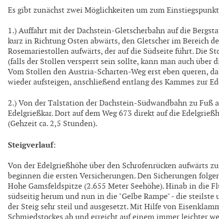
Es gibt zunächst zwei Möglichkeiten um zum Einstiegspun
1.) Auffahrt mit der Dachstein-Gletscherbahn auf die Bergst
kurz in Richtung Osten abwärts, den Gletscher im Bereich 
Rosemariestollen aufwärts, der auf die Südseite führt. Die St
(falls der Stollen versperrt sein sollte, kann man auch über d
Vom Stollen den Austria-Scharten-Weg erst eben queren, da
wieder aufsteigen, anschließend entlang des Kammes zur Ede
2.) Von der Talstation der Dachstein-Südwandbahn zu Fuß 
Edelgrießkar. Dort auf dem Weg 673 direkt auf die Edelgrieß
(Gehzeit ca. 2,5 Stunden).
Steigverlauf
:
Von der Edelgrießhöhe über den Schrofenrücken aufwärts zur
beginnen die ersten Versicherungen. Den Sicherungen folgen
Hohe Gamsfeldspitze (2.655 Meter Seehöhe). Hinab in die F
südseitig herum und nun in die "Gelbe Rampe" - die steilste u
der Steig sehr steil und ausgesetzt. Mit Hilfe von Eisenklam
Schmiedstockes ab und erreicht auf einem immer leichter we