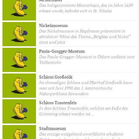
Das holzgezimmerte Mesnerhaus, das im Jahre 1639
erbaut wurde, befindet sich in St. Nikolai
Nickelmuseum
Das Nickelmuseum in Hopfriesen präsentiert in
attraktiver Weise das Thema „Bergbau und Nickel“
einst und jetzt
Paula-Grogger-Museum
Das Paula-Grogger-Museum in Öblarn umfasst zwei
Teilbereiche
Schloss Großsölk
Im ehemaligen Schloss und Pfarrhof Großsölk kann
man seit Juni 1998 das 1. österreichische
Naturparkhaus bewundern
Schloss Trautenfels
In dem Schloss Trautenfels, welches am Fuße des
Grimming erbaut worden ist...
Stadtmuseum
Das einzige weitgehend unverfälscht erhaltene