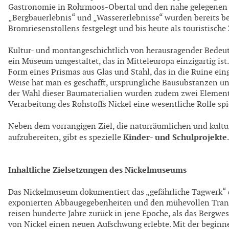
Gastronomie in Rohrmoos-Obertal und den nahe gelegenen 
„Bergbauerlebnis“ und „Wassererlebnisse“ wurden bereits b
Bromriesenstollens festgelegt und bis heute als touristisch
Kultur- und montangeschichtlich von herausragender Bedeut
ein Museum umgestaltet, das in Mitteleuropa einzigartig i
Form eines Prismas aus Glas und Stahl, das in die Ruine ei
Weise hat man es geschafft, ursprüngliche Bausubstanzen un
der Wahl dieser Baumaterialien wurden zudem zwei Elemente
Verarbeitung des Rohstoffs Nickel eine wesentliche Rolle spi
Neben dem vorrangigen Ziel, die naturräumlichen und kultur
Kinder- und Schulprojekte
aufzubereiten, gibt es spezielle
.
Inhaltliche Zielsetzungen des Nickelmuseums
Das Nickelmuseum dokumentiert das „gefährliche Tagwerk“ d
exponierten Abbaugegebenheiten und den mühevollen Transpo
reisen hunderte Jahre zurück in jene Epoche, als das Bergw
von Nickel einen neuen Aufschwung erlebte. Mit der beginn