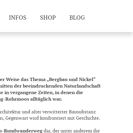
INFOS
SHOP
BLOG
derwege
Produkttests
Wetter & Gesundheit
Wandertipps
Pflanzen
Newsletter
iver Weise das Thema „Bergbau und Nickel“
inmitten der beeindruckenden Naturlandschaft
 in vergangene Zeiten, in denen die
g-Rohrmoos alltäglich war.
rchitektur und alter verwitterter Bausubstanz
on, Gegenwart wird konfrontiert mit Geschichte.
au-Rundwanderweg
dar, der unter anderem die