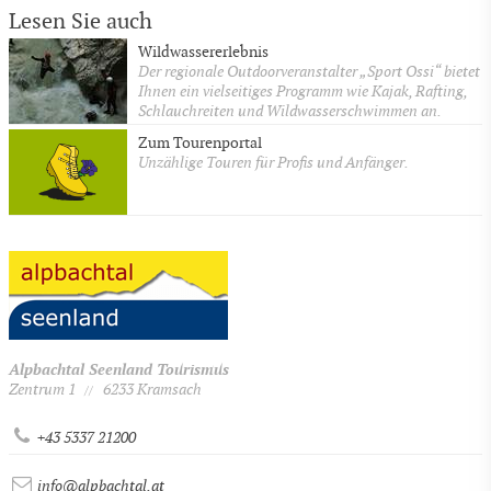
Lesen Sie auch
Wildwassererlebnis
Der regionale Outdoorveranstalter „Sport Ossi“ bietet
Ihnen ein vielseitiges Programm wie Kajak, Rafting,
Schlauchreiten und Wildwasserschwimmen an.
Zum Tourenportal
Unzählige Touren für Profis und Anfänger.
Alpbachtal Seenland Tourismus
Zentrum 1
6233 Kramsach
//
+43 5337 21200
info@alpbachtal.at