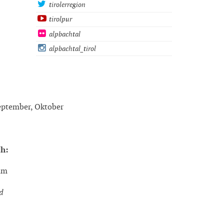
tirolerregion
tirolpur
alpbachtal
alpbachtal_tirol
September, Oktober
ch:
rum
d