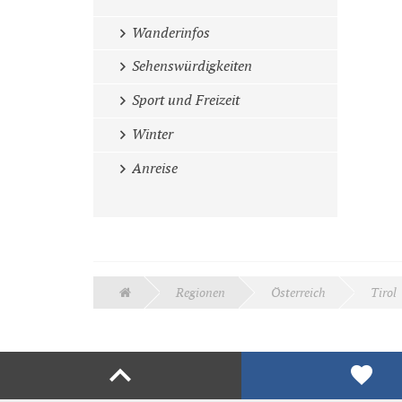
Wanderinfos
Sehenswürdigkeiten
Sport und Freizeit
Winter
Anreise
Regionen
Österreich
Tirol
Liken
Teilen
Abonnieren