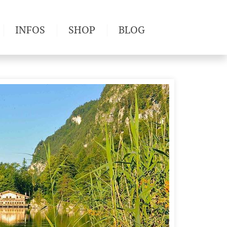
INFOS
SHOP
BLOG
derwege
Produkttests
Wetter & Gesundheit
Wandertipps
Pflanzen
Newsletter