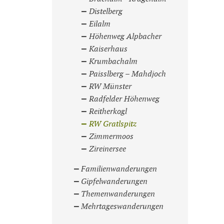
Distelberg
Eilalm
Höhenweg Alpbacher
Kaiserhaus
Krumbachalm
Paisslberg – Mahdjoch
RW Münster
Radfelder Höhenweg
Reitherkogl
RW Gratlspitz
Zimmermoos
Zireinersee
Familienwanderungen
Gipfelwanderungen
Themenwanderungen
Mehrtageswanderungen