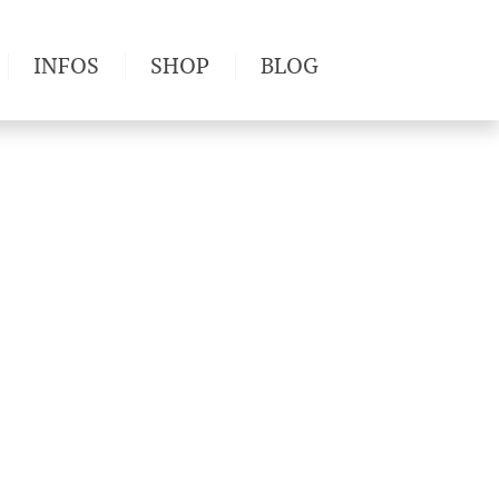
INFOS
SHOP
BLOG
derwege
Produkttests
Wetter & Gesundheit
Wandertipps
Pflanzen
Newsletter