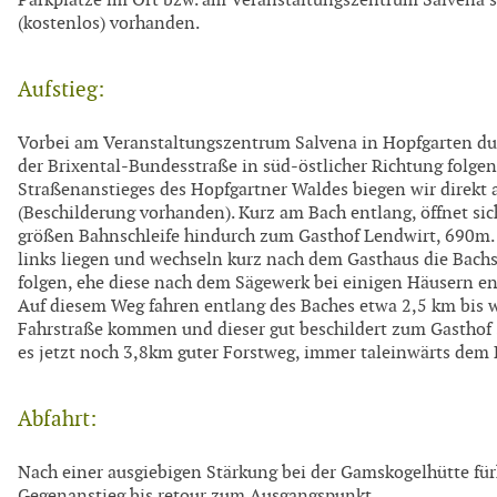
Parkplätze im Ort bzw. am Veranstaltungszentrum Salvena s
(kostenlos) vorhanden.
Aufstieg:
Vorbei am Veranstaltungszentrum Salvena in Hopfgarten d
der Brixental-Bundesstraße in süd-östlicher Richtung folge
Straßenanstieges des Hopfgartner Waldes biegen wir direkt 
(Beschilderung vorhanden). Kurz am Bach entlang, öffnet sic
größen Bahnschleife hindurch zum Gasthof Lendwirt, 690m. 
links liegen und wechseln kurz nach dem Gasthaus die Bachs
folgen, ehe diese nach dem Sägewerk bei einigen Häusern en
Auf diesem Weg fahren entlang des Baches etwa 2,5 km bis w
Fahrstraße kommen und dieser gut beschildert zum Gasthof 
es jetzt noch 3,8km guter Forstweg, immer taleinwärts dem 
Abfahrt:
Nach einer ausgiebigen Stärkung bei der Gamskogelhütte fü
Gegenanstieg bis retour zum Ausgangspunkt.