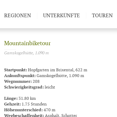
REGIONEN
UNTERKÜNFTE
TOUREN
Weitwan
Mountainbiketour
Gamskogelhütte, 1.090 m
Startpunkt:
Hopfgarten im Brixental, 622 m
Ankunftspunkt:
Gamskogelhütte, 1.090 m
Wegnummer:
208
Schwierigkeitsgrad:
leicht
Länge:
31.80 km
Gehzeit:
1.75 Stunden
Höhenunterschied:
470 m
Wegbeschaffenheit:
Asphalt, Schotter