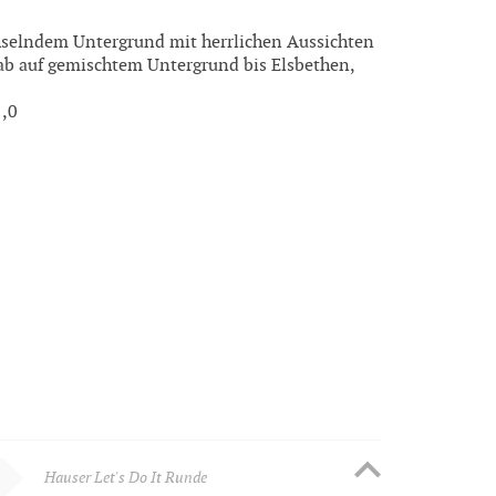
hselndem Untergrund mit herrlichen Aussichten
ab auf gemischtem Untergrund bis Elsbethen,
1,0
Hauser Let's Do It Runde