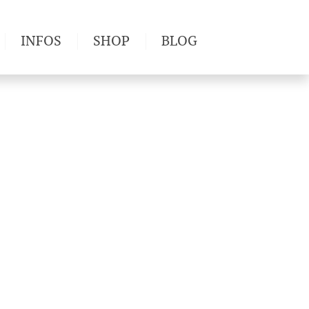
INFOS
SHOP
BLOG
derwege
Produkttests
Wetter & Gesundheit
Wandertipps
Pflanzen
Newsletter