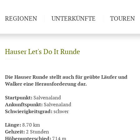
REGIONEN
UNTERKÜNFTE
TOUREN
Weitwan
Hauser Let's Do It Runde
Die Hauser Runde stellt auch für geübte Läufer und
Walker eine Herausforderung dar.
Startpunkt:
Salvenaland
Ankunftspunkt:
Salvenaland
Schwierigkeitsgrad:
schwer
Länge:
8.70 km
Gehzeit:
2 Stunden
Höhenunterschied:
714 m