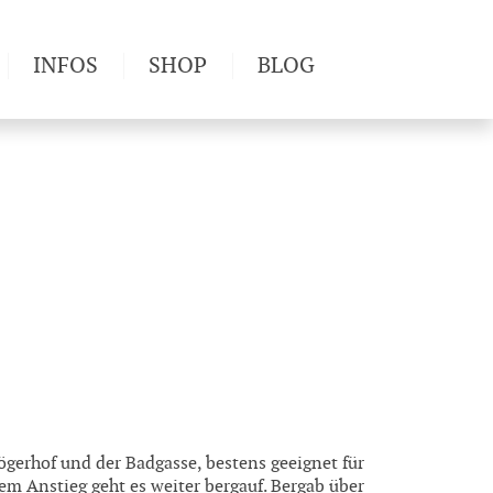
INFOS
SHOP
BLOG
derwege
Produkttests
Wetter & Gesundheit
Wandertipps
Pflanzen
Newsletter
erhof und der Badgasse, bestens geeignet für
em Anstieg geht es weiter bergauf. Bergab über