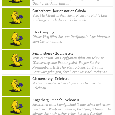
Gasthof Blick ins Inntal.
Gruberberg - Jausenstation Grinda
Vom Marktplatz gehen Sie in Richtung Kühle Luft
und biegen nach der Brücke links ab.
Itter Camping
Dieser Weg führt Sie vom Dorfplatz in Itter hinunter
zum Campingplatz.
Penningberg - Hopfgarten
Vom Zentrum von Hopfgarten führt ein schöner
Wanderweg zum Penningdörfl. Folgen Sie der
Penningbergstraße für etwa 3,5 km, bis Sie zum
Leamwirt gelangen, dort biegen Sie nach rechts ab.
Glantersberg - Kelchsau
Vorbei am malerischen Höfen erreichen Sie die
Kelchsau.
Angerberg Embach - Schönau
Sie starten beim Landgasthof Schlossblick auf einem
herrlichen Winterwanderweg Richtung Schönau. Hier
können Sie noch weiter gehen bis zum Gasthof