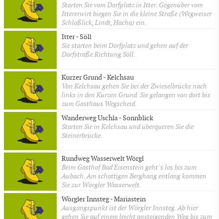
Starten Sie vom Dorfplatz in Itter. Gegenüber vom
Ittererwirt biegen Sie in die kleine Straße (Wegweiser
Schloßlick, Lindt, Hacha) ein.
Itter - Söll
Sie starten beim Dorfplatz und gehen auf der
Dorfstraße Richtung Söll.
Kurzer Grund - Kelchsau
Von Kelchsau gehen Sie bei der Zwieselbrücke nach
links in den Kurzen Grund. Sie gelangen von dort bis
zum Gasthaus Wegscheid.
Wanderweg Uschla - Sonnblick
Starten Sie in Kelchsau und überqueren Sie die
Steinerbrücke.
Rundweg Wasserwelt Wörgl
Beim Gasthof Bad Eisenstein geht`s los bis zum
Aubach. Am schattigen Berghang entlang kommen
Sie zur Wörgler Wasserwelt.
Wörgler Innsteg - Mariastein
Ausgangspunkt ist der Wörgler Innsteg. Ab hier
gehen Sie auf einem leicht ansteigenden Weg bis zum