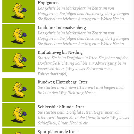
Hopfgarten
Los geht’s beim Marktplatz im Zentrum von
Hopfgarten. Sie folgen dem Hachaweg, dort gelangen
Sie über einen leichten Anstieg zum Weiler Hacha.
Lindrain - Innersalvenberg
Los geht’s beim Marktplatz im Zentrum von
Hopfgarten. Sie folgen dem Hachaweg, dort gelangen
Sie über einen leichten Anstieg zum Weiler Hacha.
Kraftalmweg bis Nieding
Starten Sie beim Dorfplatz in Itter. Sie gehen auf der
Dorfstraße Richtung Söll bis zur Abzweigung beim
Feuerwehrhaus (Wegweiser Schwendt – bei
Fahrverbotstafel).
Rundweg Hintenberg - Itter
Sie starten hinter dem Ittererwirt und biegen nach
links in den Weg Richtung Nasen.
Schlossblick Runde- Itter
Sie starten beim Dorfplatz Itter. Gegenüber vom
Ittererwirt biegen Sie in die kleine Straße (Wegweiser
Schloßlick, Lindt, Hacha) ein.
Sportplatzrunde Itter