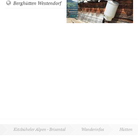
Berghütten Westendorf
Kitzbüheler Alpen - Brixental
Wanderinfos
Hütten