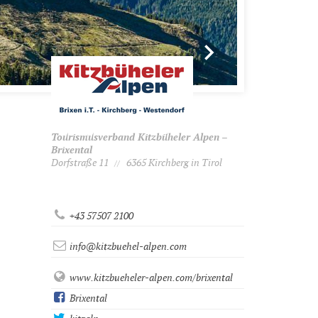
Tourismusverband Kitzbüheler Alpen –
Brixental
Dorfstraße 11
6365 Kirchberg in Tirol
//
+43 57507 2100
info@kitzbuehel-alpen.com
www.kitzbueheler-alpen.com/brixental
Brixental