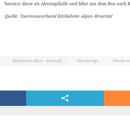
benützt diese als Abstiegshilfe und fährt mit dem Bus nach 
Quelle: Tourismusverband Kitzbüheler Alpen-Brixental
Kitzbüheler Alpen - Brixental
Wanderwege
Wandervor
Facebook & Co.
dern, völlig kostenlos und bequem per E-Mail.