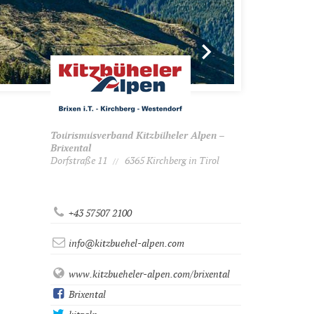
Tourismusverband Kitzbüheler Alpen –
Brixental
Dorfstraße 11
6365 Kirchberg in Tirol
//
+43 57507 2100
info@kitzbuehel-alpen.com
www.kitzbueheler-alpen.com/brixental
Brixental