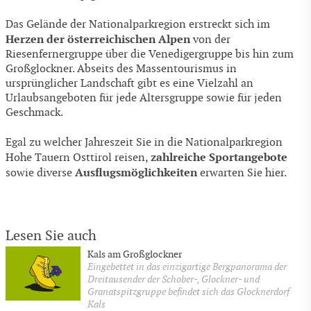
Das Gelände der Nationalparkregion erstreckt sich im
Herzen der österreichischen Alpen
von der
Riesenfernergruppe über die Venedigergruppe bis hin zum
Großglockner. Abseits des Massentourismus in
ursprünglicher Landschaft gibt es eine Vielzahl an
Urlaubsangeboten für jede Altersgruppe sowie für jeden
Geschmack.
Egal zu welcher Jahreszeit Sie in die Nationalparkregion
zahlreiche Sportangebote
Hohe Tauern Osttirol reisen,
Ausflugsmöglichkeiten
sowie diverse
erwarten Sie hier.
Lesen Sie auch
Kals am Großglockner
Eingebettet in das einzigartige Bergpanorama der
Dreitausender der Schober-, Glockner- und
Granatspitzgruppe befindet sich das Glocknerdorf
Kals