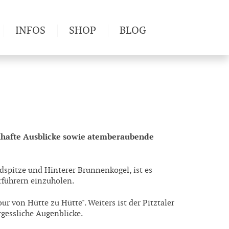
INFOS
SHOP
BLOG
derwege
Produkttests
Wetter & Gesundheit
Wandertipps
Pflanzen
Newsletter
umhafte Ausblicke sowie atemberaubende
dspitze und Hinterer Brunnenkogel, ist es
rführern einzuholen.
r von Hütte zu Hütte". Weiters ist der Pitztaler
gessliche Augenblicke.