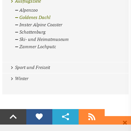
Ausflugsziele
Alpenzoo
Goldenes Dachl
Imster Alpine Coaster
Schattenburg
Ski- und Heimatmuseum
Zammer Lochputz
Sport und Freizeit
Winter
Liken
Teilen
Abonnieren
Dir gefällt diese Seite? Dann empfehle Sie deinen Freunden.
Wenn auch du begeistert bist dann freuen wir uns über ein Share auf
Erhalte regelmäßig aktuelle Informationen und Angebote rund ums