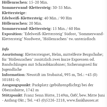
Höllenrachen
: 15-20 Min.
Sommerwand-Klettersteig
: 30-35 Min.
Klettersteige
:
Edelweiß-Klettersteig
: 40 Min. / 90 Hm
Höllenrachen
: 20 Min.
Sommerwand-Klettersteig
: 15 Min. / 60 Hm
Exposition
: "Edelweiß-Klettersteig" Süd­ost, "Sommerwand-
Klettersteig" Nord­west, "Höllenrachen" tw. unterirdisch
Info
Ausrüstung
: Klettersteigset, Helm, mittelfeste Bergschuhe;
für "Höllenrachen" zusätzlich zwei kurze Expressen od.
Bandschlingen mit Schraubkarabiner; Sicherungsseil für
Jugendliche
Information
: Neustift im Stubaital, 993 m, Tel.: +43 (0)
501881-0;
Ausgangspunkt
: Parkplatz (gebührenpflichtg) bei der
Oberisshütte, 1742 m
Stützpunkt
: Franz Senn Hütte, 2149m, ÖAV, bew. Mitte Juni
- Anfang Okt.; Tel. +43 (0)5226-2218, www.fankhauser.at