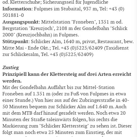
od. Kletterschuhe; Sicherungsseil für Jugendliche
Information
: Fulpmes im Stubaital, 937 m, Tel: +43 (0)
501881-0
Ausgangspunkt
: Mittelstation "Froneben", 1351 m od.
Bergstation "Kreuzjoch", 2108 m der Gondelbahn "Schlick
2000" (Kreuzjochbahn) in Fulpmes.
Stützpunkt
: Schlicker Alm, 1640 m, privat, Restaurant, bew.
Mitte Mai - Ende Okt.; Tel. +43 (0)5225/62409 (Taxidienst
zur Schlickeralm, Tel. +43 (0)5225/62409)
Zustieg
Prinzipiell kann der Klettersteig auf drei Arten erreicht
werden.
Mit der Gondelbahn Auffahrt bis zur Mittel-Station
Froneben auf 1.351 m (oder zu Fuß von Fulpmes in etwa
einer Stunde.) Von hier aus auf der Zubringerstraße in 40-
50 Minuten bequem zur Schlicker Alm auf 1.640 m. Auch
mit dem MTB darf hinauf geradelt werden. Noch etwa 20
Minuten der Straße taleinwärts folgen, bis rechts die
Markierung zum "Schlicker Klettersteig" zu sehen ist. Dieser
folgt man noch etwa 25 Minuten zum Einstieg, der mit