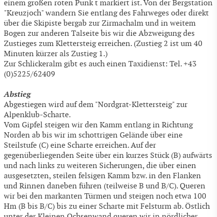
einem großen roten Punk t markiert ist. Von der Bergstation
"Kreuzjoch" wandern Sie entlang des Fahrweges oder direkt
über die Skipiste bergab zur Zirmachalm und in weitem
Bogen zur anderen Talseite bis wir die Abzweigung des
Zustieges zum Klettersteig erreichen. (Zustieg 2 ist um 40
Minuten kürzer als Zustieg 1.)
Zur Schlickeralm gibt es auch einen Taxidienst: Tel. +43
(0)5225/62409
Abstieg
Abgestiegen wird auf dem "Nordgrat-Klettersteig" zur
Alpenklub-Scharte.
Vom Gipfel steigen wir den Kamm entlang in Richtung
Norden ab bis wir im schottrigen Gelände über eine
Steilstufe (C) eine Scharte erreichen. Auf der
gegenüberliegenden Seite über ein kurzes Stück (B) aufwärts
und nach links zu weiteren Sicherungen, die über einen
ausgesetzten, steilen felsigen Kamm bzw. in den Flanken
und Rinnen daneben führen (teilweise B und B/C). Queren
wir bei den markanten Türmen und steigen noch etwa 100
Hm (B bis B/C) bis zu einer Scharte mit Felsturm ab. Östlich
unter der Kleinen Ochsenwand queren wir in nördlicher