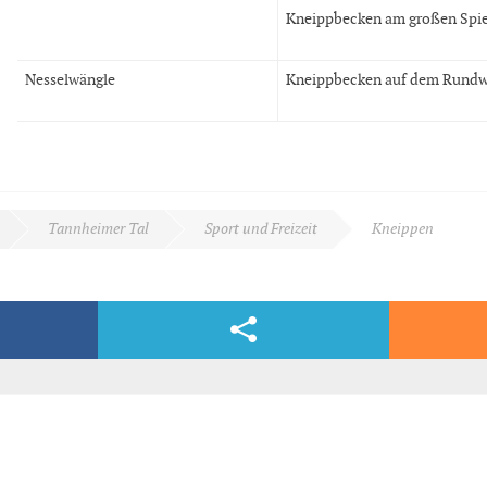
Kneippbecken am großen Spiel
Nesselwängle
Kneippbecken auf dem Rundw
Tannheimer Tal
Sport und Freizeit
Kneippen
Facebook & Co.
dern, völlig kostenlos und bequem per E-Mail.
nden steigern, die Gesundheit fördern und die natürlichen Lebensreize erspüren. 
euem Wohlbefinden.