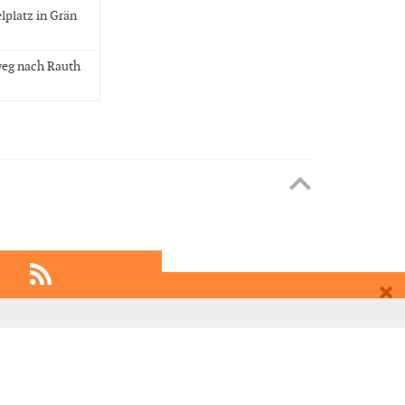
platz in Grän
eg nach Rauth
EMPFEHLEN
EINTRAGEN
Besuchen Sie die umliegenden Kneippanlagen und machen Sie etwas für Körper