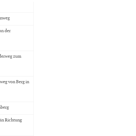
enweg
on der
derweg zum
weg von Berg in
mberg
än Richtung