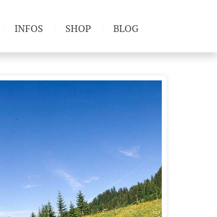
INFOS
SHOP
BLOG
derwege
Produkttests
Wetter & Gesundheit
Wandertipps
Pflanzen
Newsletter