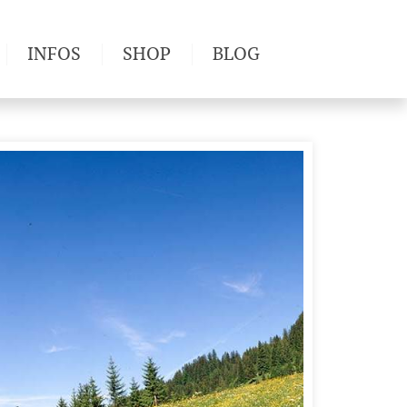
INFOS
SHOP
BLOG
derwege
Produkttests
Wetter & Gesundheit
Wandertipps
Pflanzen
Newsletter