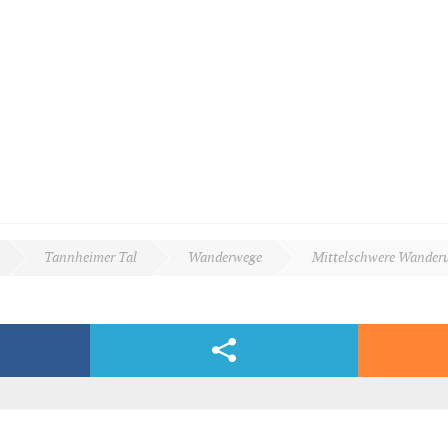
Tannheimer Tal
Wanderwege
Mittelschwere Wander
Facebook & Co.
dern, völlig kostenlos und bequem per E-Mail.