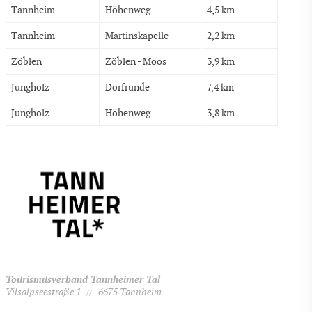
Tannheim
Höhenweg
4,5 km
Tannheim
Martinskapelle
2,2 km
Zöblen
Zöblen - Moos
3,9 km
Jungholz
Dorfrunde
7,4 km
Jungholz
Höhenweg
3,8 km
Tourismusverband Tannheimer Tal
Vilsalpseestraße 1
6675 Tannheim
//