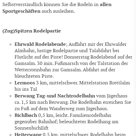
allen
Selbstverständlich können Sie die Rodeln in
Sportgeschäften
auch ausleihen.
(Zug)Spitzen Rodelpartie
Ehrwald Rodelabende
; Auffahrt mit der Ehrwalder
Almbahn, lustige Rodelpartie und Talabfahrt bei
Flutlicht auf der Piste! Donnerstag Rodelabend auf der
Gamsalm. 30 min. Fußmarsch von der Talstation der
Wettersteinbahn zur Gamsalm. Abfahrt auf der
bleuchteten Piste.
Lermoos
3 km, mittelschwer. Mittelstation Brettlalm
bis ins Tal
Berwang Tag-und Nachtrodelbahn
vom Jägerhaus
ca. 1,5 km nach Berwang. Die Rodelbahn erreichen Sie
zu Fuß auf dem Wanderweg zum Jägerhaus.
Bichlbach
0,5 km, leicht. Familienrodelbahn
gegenüber Bahnhof; beleuchteter Rodelhang am
Sonnenbichllift
Heiterwang
0,5 km, mittelschwer. Rodelbahn beim