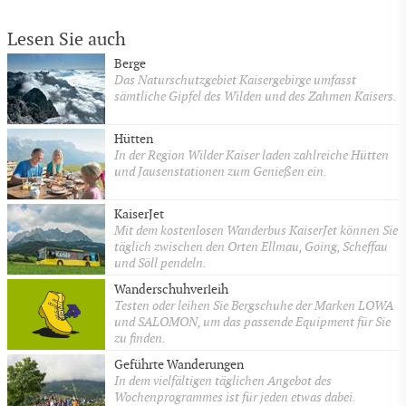
Lesen Sie auch
Berge
Das Naturschutzgebiet Kaisergebirge umfasst
sämtliche Gipfel des Wilden und des Zahmen Kaisers.
Hütten
In der Region Wilder Kaiser laden zahlreiche Hütten
und Jausenstationen zum Genießen ein.
KaiserJet
Mit dem kostenlosen Wanderbus KaiserJet können Sie
täglich zwischen den Orten Ellmau, Going, Scheffau
und Söll pendeln.
Wanderschuhverleih
Testen oder leihen Sie Bergschuhe der Marken LOWA
und SALOMON, um das passende Equipment für Sie
zu finden.
Geführte Wanderungen
In dem vielfältigen täglichen Angebot des
Wochenprogrammes ist für jeden etwas dabei.