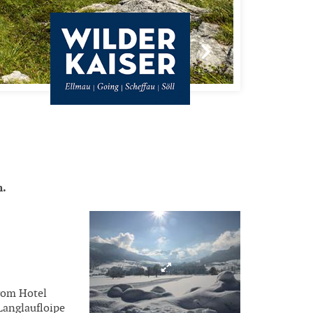
n.
vom Hotel
Langlaufloipe