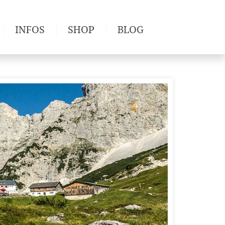
INFOS
SHOP
BLOG
derwege
Produkttests
Wetter & Gesundheit
Wandertipps
Pflanzen
Newsletter