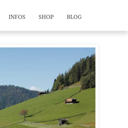
INFOS
SHOP
BLOG
derwege
Produkttests
Wetter & Gesundheit
Wandertipps
Pflanzen
Newsletter