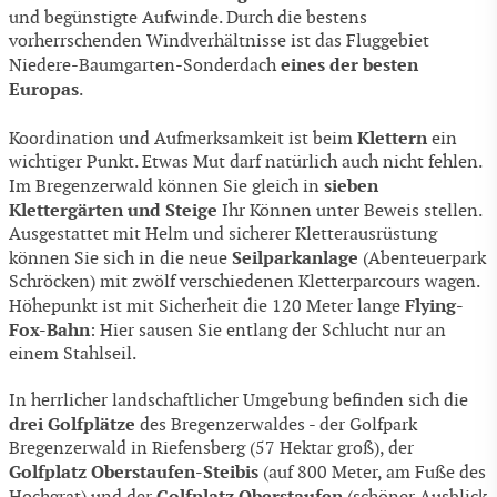
und begünstigte Aufwinde. Durch die bestens
vorherrschenden Windverhältnisse ist das Fluggebiet
eines der besten
Niedere-Baumgarten-Sonderdach
Europas
.
Klettern
Koordination und Aufmerksamkeit ist beim
ein
wichtiger Punkt. Etwas Mut darf natürlich auch nicht fehlen.
sieben
Im Bregenzerwald können Sie gleich in
Klettergärten und Steige
Ihr Können unter Beweis stellen.
Ausgestattet mit Helm und sicherer Kletterausrüstung
Seilparkanlage
können Sie sich in die neue
(Abenteuerpark
Schröcken) mit zwölf verschiedenen Kletterparcours wagen.
Flying-
Höhepunkt ist mit Sicherheit die 120 Meter lange
Fox-Bahn
: Hier sausen Sie entlang der Schlucht nur an
einem Stahlseil.
In herrlicher landschaftlicher Umgebung befinden sich die
drei Golfplätze
des Bregenzerwaldes - der Golfpark
Bregenzerwald in Riefensberg (57 Hektar groß), der
Golfplatz Oberstaufen-Steibis
(auf 800 Meter, am Fuße des
Golfplatz Oberstaufen