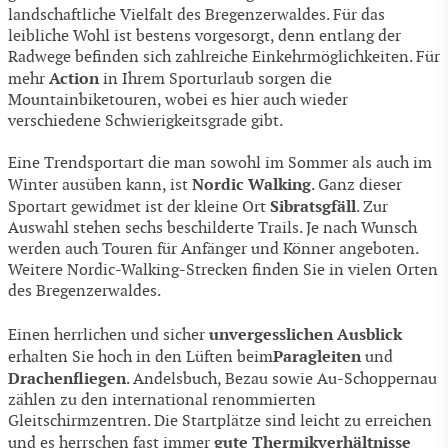
landschaftliche Vielfalt des Bregenzerwaldes. Für das
leibliche Wohl ist bestens vorgesorgt, denn entlang der
Radwege befinden sich zahlreiche Einkehrmöglichkeiten. Für
Action
mehr
in Ihrem Sporturlaub sorgen die
Mountainbiketouren, wobei es hier auch wieder
verschiedene Schwierigkeitsgrade gibt.
Eine Trendsportart die man sowohl im Sommer als auch im
Nordic Walking
Winter ausüben kann, ist
. Ganz dieser
Sibratsgfäll
Sportart gewidmet ist der kleine Ort
. Zur
Auswahl stehen sechs beschilderte Trails. Je nach Wunsch
werden auch Touren für Anfänger und Könner angeboten.
Weitere Nordic-Walking-Strecken finden Sie in vielen Orten
des Bregenzerwaldes.
unvergesslichen Ausblick
Einen herrlichen und sicher
Paragleiten
erhalten Sie hoch in den Lüften beim
und
Drachenfliegen
. Andelsbuch, Bezau sowie Au-Schoppernau
zählen zu den international renommierten
Gleitschirmzentren. Die Startplätze sind leicht zu erreichen
gute Thermikverhältnisse
und es herrschen fast immer