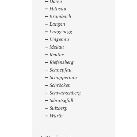
Doren
Hittisau
Krumbach
Langen
Langenegg
Lingenau
Mellau
Reuthe
Riefensberg
Schnepfau
Schoppernau
Schröcken
Schwarzenberg
Sibratsgfäll
Sulzberg
Warth