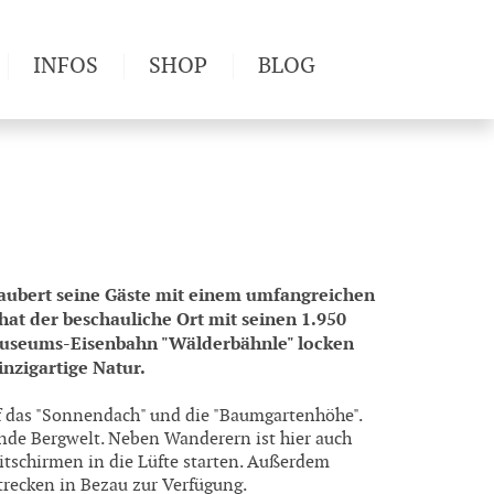
INFOS
SHOP
BLOG
derwege
Produkttests
Wetter & Gesundheit
Wandertipps
Pflanzen
Newsletter
zaubert seine Gäste mit einem umfangreichen
at der beschauliche Ort mit seinen 1.950
 Museums-Eisenbahn "Wälderbähnle" locken
nzigartige Natur.
das "Sonnendach" und die "Baumgartenhöhe".
de Bergwelt. Neben Wanderern ist hier auch
leitschirmen in die Lüfte starten. Außerdem
recken in Bezau zur Verfügung.