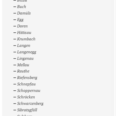
Bizau
Buch
Damüls
Egg
Doren
Hittisau
Krumbach
Langen
Langenegg
Lingenau
Mellau
Reuthe
Riefensberg
Schnepfau
Schoppernau
Schröcken
Schwarzenberg
Sibratsgfäll