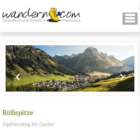
Rüfispitze
Gipfelanstieg für Geübte