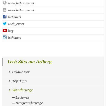
www.lech-zuers.at
news.lech-zuers.at
lechzuers
Lech_Zuers
lztg
lechzuers
Lech Zürs am Arlberg
Urlaubsort
Top Tipp
Wanderwege
Lechweg
Bergwanderwege