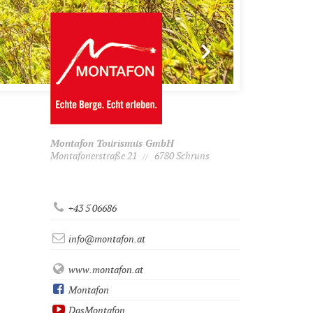
Montafon Tourismus GmbH
Montafonerstraße 21
6780 Schruns
//
+43 5 06686
info@montafon.at
www.montafon.at
Montafon
DasMontafon