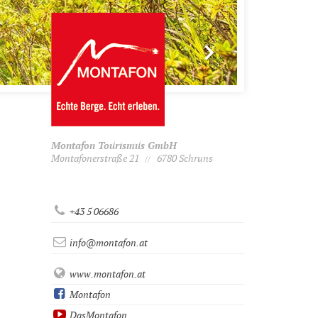
Montafon Tourismus GmbH
Montafonerstraße 21
6780 Schruns
//
+43 5 06686
info@montafon.at
www.montafon.at
Montafon
DasMontafon