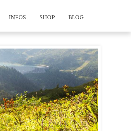
INFOS
SHOP
BLOG
derwege
Produkttests
Wetter & Gesundheit
Wandertipps
Pflanzen
Newsletter