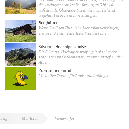
die uneingeschränkte Benützung an 3 bis 14
aufeinanderfolgenden Tagen der nachstehend
angeführten Freizeiteinrichtungen.
Berghütten
Wenn Sie Ihren Urlaub im Montafon verbringen,
erwartet Sie ein vielseitiges Wandergebiet.
Silvretta-Hochalpenstraße
Die Silvretta-Hochalpenstraße gilt als eine der
schönsten und beliebtesten Panoramastraßen der
Alpen.
Zum Tourenportal
Unzählige Touren für Profis und Anfänger.
lberg
Montafon
Wanderinfos