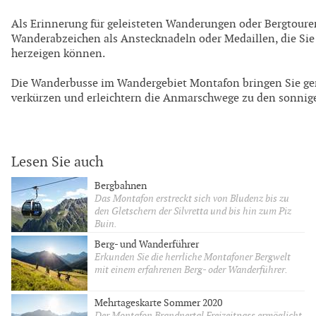
Als Erinnerung für geleisteten Wanderungen oder Bergtoure
Wanderabzeichen als Anstecknadeln oder Medaillen, die Sie
herzeigen können.
Die Wanderbusse im Wandergebiet Montafon bringen Sie ge
verkürzen und erleichtern die Anmarschwege zu den sonni
Lesen Sie auch
Bergbahnen
Das Montafon erstreckt sich von Bludenz bis zu
den Gletschern der Silvretta und bis hin zum Piz
Buin.
Berg- und Wanderführer
Erkunden Sie die herrliche Montafoner Bergwelt
mit einem erfahrenen Berg- oder Wanderführer.
Mehrtageskarte Sommer 2020
Der Montafon Brandnertal Freizeitpass ermöglicht