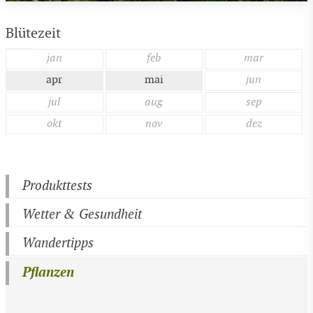
Blütezeit
jan
feb
mar
apr
mai
jun
jul
aug
sep
okt
nov
dez
Produkttests
Wetter & Gesundheit
Wandertipps
Pflanzen