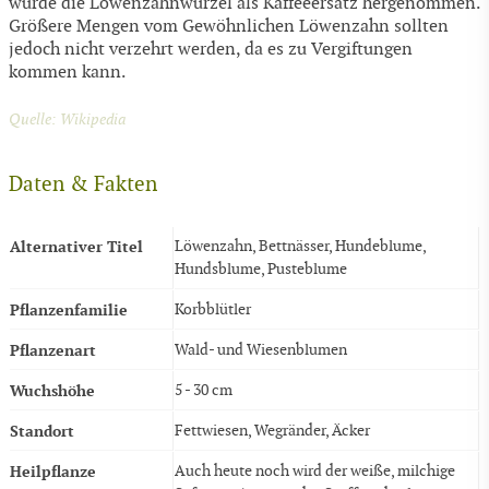
wurde die Löwenzahnwurzel als Kaffeeersatz hergenommen.
Größere Mengen vom Gewöhnlichen Löwenzahn sollten
jedoch nicht verzehrt werden, da es zu Vergiftungen
kommen kann.
Quelle: Wikipedia
Daten & Fakten
Alternativer Titel
Löwenzahn, Bettnässer, Hundeblume,
Hundsblume, Pusteblume
Pflanzenfamilie
Korbblütler
Pflanzenart
Wald- und Wiesenblumen
Wuchshöhe
5 - 30 cm
Standort
Fettwiesen, Wegränder, Äcker
Heilpflanze
Auch heute noch wird der weiße, milchige