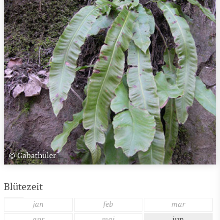
© Gabathuler
Blütezeit
jan
feb
mar
apr
mai
jun