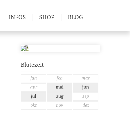
INFOS
SHOP
BLOG
derwege
Produkttests
Wetter & Gesundheit
©
Wandertipps
Pflanzen
Blütezeit
Newsletter
jan
feb
mar
apr
mai
jun
jul
aug
sep
okt
nov
dez