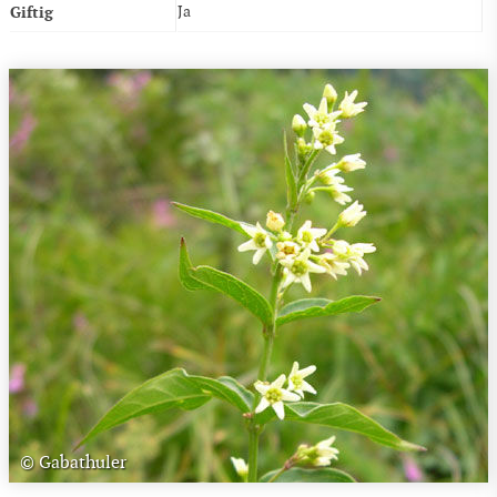
Giftig
Ja
© Gabathuler