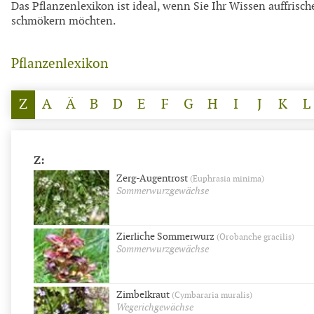
Das Pflanzenlexikon ist ideal, wenn Sie Ihr Wissen auffrisch
schmökern möchten.
Pflanzenlexikon
W
Z
A
Ä
B
D
E
F
G
H
I
J
K
L
Z:
Zerg-Augentrost
(Euphrasia minima)
Sommerwurzgewächse
Zierliche Sommerwurz
(Orobanche gracilis)
Sommerwurzgewächse
Zimbelkraut
(Cymbararia muralis)
Wegerichgewächse