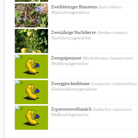
Zweiblättriger Blaustern
(Scilla bifolia)
Hyazinthengewächse
Zweijährige Nachtkerze
(Oenthera biennis)
Nachtkerzengewächse
Zwergalpenrose
(Rhodothamnus chamaecistus)
Heidekrautgewächse
Zwergglockenblume
(Campanula cochleariifolia)
Glockenblumengewächse
Zypressenwolfsmilch
(Euphorbia cyparissias)
Wolfsmilchgewächse