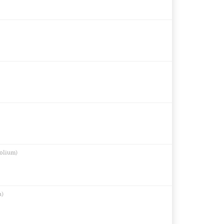
olium)
a)