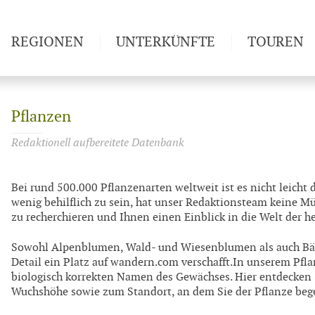
REGIONEN
UNTERKÜNFTE
TOUREN
Weitwan
Pflanzen
Redaktionell aufbereitete Datenbank
Bei rund
500.000 Pflanzenarten weltweit
ist es nicht leicht
wenig behilflich zu sein, hat unser Redaktionsteam keine M
zu recherchieren
und Ihnen einen
Einblick in die Welt der 
Sowohl
Alpenblumen, Wald- und
Wiesenblumen als auch B
Detail ein Platz auf wandern.com verschafft.In unserem Pfla
biologisch korrekten Namen des Gewächses
. Hier entdecken
Wuchshöhe
sowie zum
Standort,
an dem Sie der Pflanze be