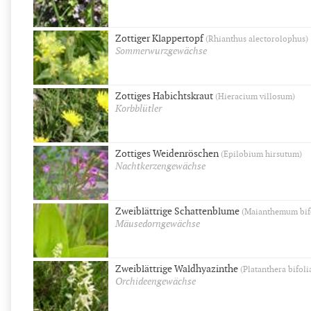
Zottiger Klappertopf
(Rhianthus alectorolophus)
Sommerwurzgewächse
Zottiges Habichtskraut
(Hieracium villosum)
Korbblütler
Zottiges Weidenröschen
(Epilobium hirsutum)
Nachtkerzengewächse
Zweiblättrige Schattenblume
(Maianthemum bif
Mäusedorngewächse
Zweiblättrige Waldhyazinthe
(Platanthera bifoli
Orchideengewächse