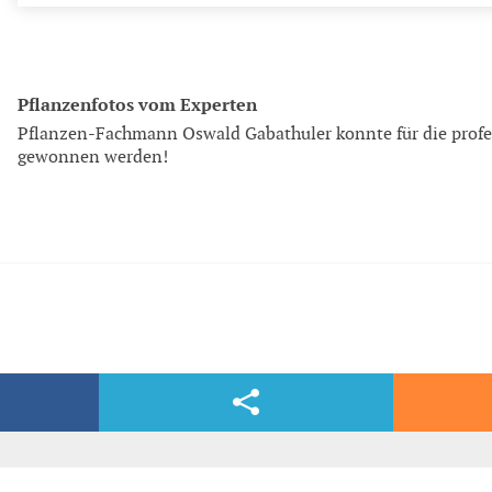
Pflanzenfotos vom Experten
Pflanzen-Fachmann Oswald Gabathuler konnte für die profe
gewonnen werden!
Facebook & Co.
dern, völlig kostenlos und bequem per E-Mail.