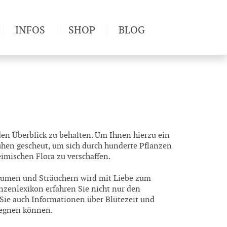
INFOS
SHOP
BLOG
derwege
Produkttests
Wetter & Gesundheit
Wandertipps
Pflanzen
Newsletter
 den Überblick zu behalten. Um Ihnen hierzu ein
ühen gescheut, um sich
durch hunderte Pflanzen
heimischen Flora
zu verschaffen.
äumen und Sträuchern
wird mit Liebe zum
nzenlexikon erfahren Sie nicht nur den
 Sie auch Informationen über
Blütezeit
und
gegnen können.