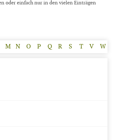
en oder einfach nur in den vielen Einträgen
M
N
O
P
Q
R
S
T
V
W
Z