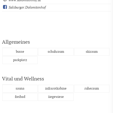
www.dolomitenhof.at
Salzburger.Dolomitenhof
Allgemeines
busse
schuhraum
skiraum
parkplatz
Vital und Wellness
sauna
infrarotkabine
ruheraum
freibad
liegewiese