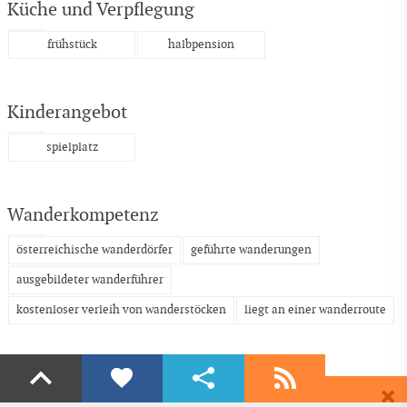
Küche und Verpflegung
frühstück
halbpension
Kinderangebot
spielplatz
Wanderkompetenz
österreichische wanderdörfer
geführte wanderungen
ausgebildeter wanderführer
kostenloser verleih von wanderstöcken
liegt an einer wanderroute
Liken
Teilen
Abonnieren