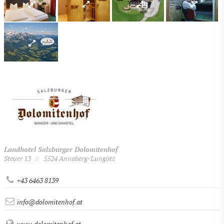
Landhotel Salzburger Dolomitenhof
Steuer 13
5524 Annaberg-Lungötz
//
+43 6463 8139
info@dolomitenhof.at