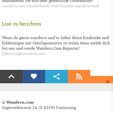
Informieren Sie sich über gemütliche Unterkünfte!
wandern.com/wanderhotels-unterkuenfte-wanderurlaub
Lust zu berichten
Wenn du gerne wanderst und es liebst deine Eindrücke und
Erfahrungen mit Gleichgesinnten zu teilen dann melde dich
bei uns und werde Wandern.Com Reporter!
service@wandern.com
Liken
Teilen
Abonnieren
Dir gefällt diese Seite? Dann empfehle Sie deinen Freunden.
Wenn auch du begeistert bist dann freuen wir uns über ein Share auf
Erhalte regelmäßig aktuelle Informationen und Angebote rund ums
Facebook & Co.
Wandern, völlig kostenlos und bequem per E-Mail.
EMPFEHLEN
Wandern.com
©
Blog-Tag
(Tag Klettern)
EINTRAGEN
Blog-Beiträge zum Tag Klettern
Auch über Likes auf Facebook und Google+ freuen wir uns!
Sägewerkstrasse 24 . D-83395 Freilassing